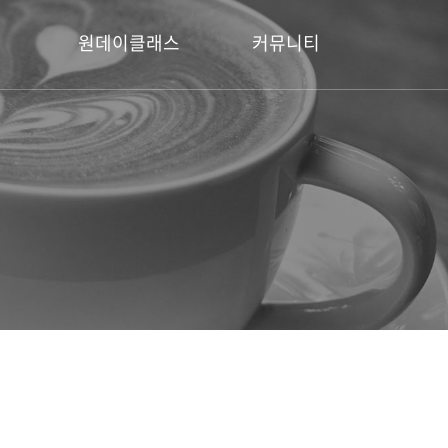
원데이클래스
커뮤니티
정사
다이아몬드반지 공방
HJA 소식
증
보석세팅
수강후기
자주묻는 질문