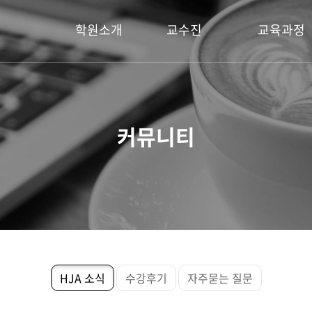
학원소개
교수진
교육과정
인사말
원장
국가공인 보석감
진로 현황
강사진
주얼리전문 자격
커뮤니티
내부 시설
메이킹
오시는 길
주얼리 라이노3D
주얼리 디자인
HJA 소식
수강후기
자주묻는 질문