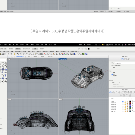
[ 주얼리 라이노 3D _수강생 작품_ 홍익주얼리아카데미]