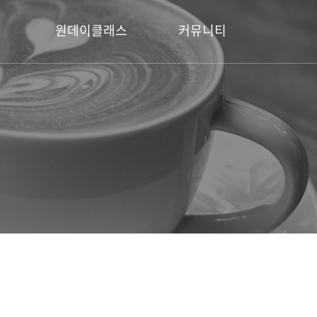
원데이클래스
커뮤니티
정사
다이아몬드반지 공방
HJA 소식
증
보석세팅
수강후기
자주묻는 질문