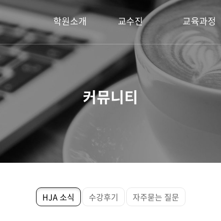
학원소개
교수진
교육과정
인사말
원장
국가공인 보석감
진로 현황
강사진
주얼리전문 자격
커뮤니티
내부 시설
메이킹
오시는 길
주얼리 라이노3D
주얼리 디자인
HJA 소식
수강후기
자주묻는 질문