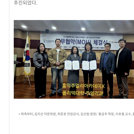
추진되었다.
< 좌측부터, 김지선 자문위원, 최준호 전임강사, 김선림 원장/ 황금주 학장, 이호철 교수, 